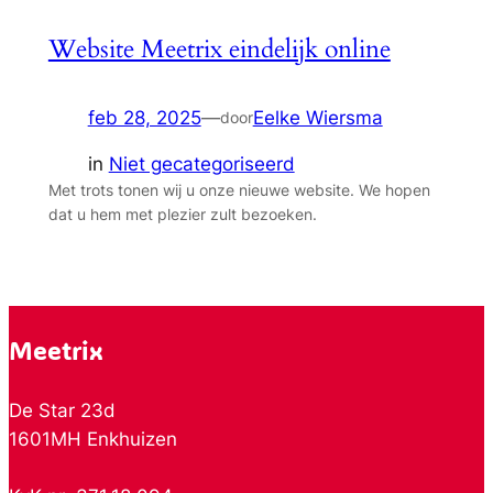
Website Meetrix eindelijk online
feb 28, 2025
—
Eelke Wiersma
door
in
Niet gecategoriseerd
Met trots tonen wij u onze nieuwe website. We hopen
dat u hem met plezier zult bezoeken.
Meetrix
De Star 23d
1601MH Enkhuizen