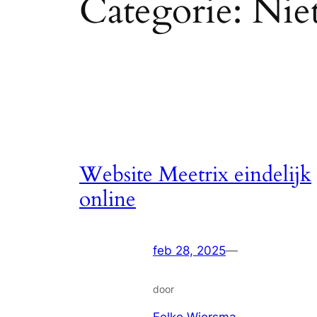
Categorie:
Niet
Website Meetrix eindelijk
online
feb 28, 2025
—
door
Eelke Wiersma