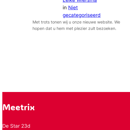
in
Niet
gecategoriseerd
Met trots tonen wij u onze nieuwe website. We
hopen dat u hem met plezier zult bezoeken.
Meetrix
De Star 23d